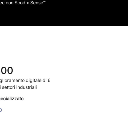
ee con Scodix Sense™
000
glioramento digitale di 6
ettori industriali
ecializzato
0