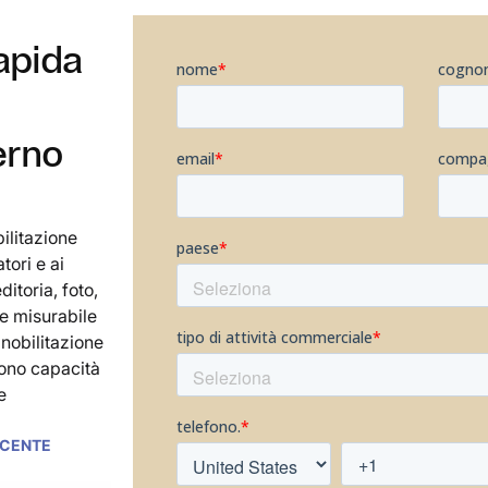
rapida
erno
bilitazione
tori e ai
itoria, foto,
 e misurabile
 nobilitazione
rono capacità
e
ECENTE