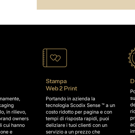
Stampa
D
Web 2 Print
Po
su
rnamente,
Portando in azienda la
de
ckaging
tecnologia Scodix Sense ™ a un
ri
, in rilievo,
costo ridotto per pagina e con
pr
brand owners
tempi di risposta rapidi, puoi
ac
i cui hanno
deliziare i tuoi clienti con un
im
ione e
servizio a un prezzo che