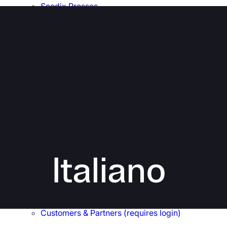
Scodix Presses
Scodix Applications
Scodix AI
Scodix Technology
Scodix Studio
Brands
Sustainability
Newsroom
Company
About Scodix
Management
Board of Directors
Investors Relations
Italiano
Reports
Careers
Scodix Locations
Knowledge Center
Customers & Partners (requires login)