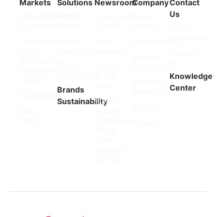
Markets
Solutions
Newsroom
Company
Contact
Us
Embellishment
Scodix
Upcoming
About
for Packaging
Studio
Events
Scodix
Scodix
Locations
Transform
Scodix
Press
Management
Your
Applications
Releases
Contact
Board of
Commercial
us
Scodix
Scodix
Directors
Print with
Technology
in The
Knowledge
Scodix
Investors
News
Center
Brands
Relations
Publishing
Sustainability
Watch
Reports
Web 2
Scodix
Print
Customers
Careers
Share
Their
Success
Stories
© 2026 Scodix. All rights