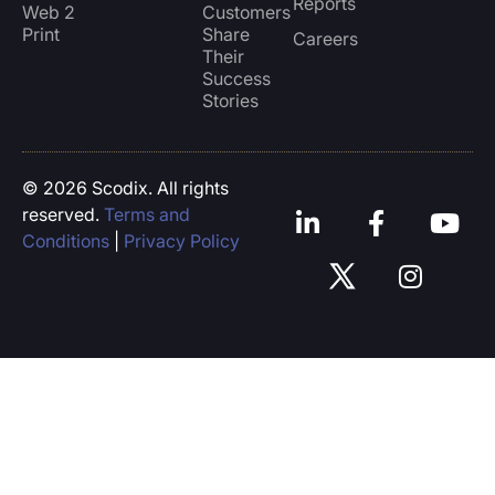
Reports
Web 2
Customers
Print
Share
Careers
Their
Success
Stories
© 2026 Scodix. All rights
reserved.
Terms and
Conditions
|
Privacy Policy