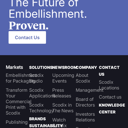
The Future of
Embellishment.
Proven.
Contact Us
Markets
SOLUTIONS
NEWSROOM
COMPANY
CONTACT
US
Embellishment
Scodix
Upcoming
About
for Packaging
Studio
Events
Scodix
Scodix
Locations
Transform
Scodix
Press
Management
Your
Applications
Releases
Contact us
Board of
Commercial
Scodix
Scodix in
Directors
KNOWLEDGE
Print with
Technology
The News
CENTER
Scodix
Investors
BRANDS
Watch
Relations
Publishing
Scodix
SUSTAINABILITY